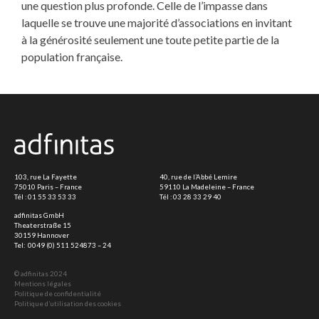
une question plus profonde. Celle de l’impasse dans
laquelle se trouve une majorité d’associations en invitant
à la générosité seulement une toute petite partie de la
population française.
103, rue La Fayette
40, rue de l’Abbé Lemire
75010 Paris – France
59110 La Madeleine – France
Tél :
01 55 33 53 33
Tél :
03 28 33 29 40
adfinitas GmbH
Theaterstraße 15
30159 Hannover
Tel:
0049 (0) 511 524873 – 24
© adfinitas 2024
Mentions légales
Politique de confidentialité
Politique d’utilisation des cookies