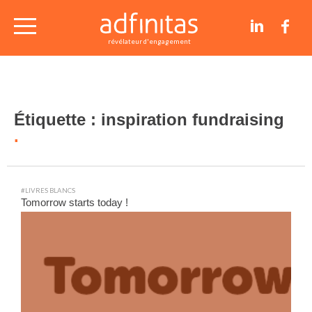
nos études de cas
révélateur d'engagement
conseils et articles
Étiquette :
inspiration fundraising
contact
#LIVRES BLANCS
Tomorrow starts today !