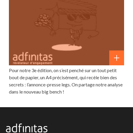
Pour notre 3e édition, on s’est penché sur un tout petit
bout de papier, un A4 précisément, qui recèle bien des
secrets : l’annonce-presse legs. On partage notre analyse
dans le nouveau big bench !