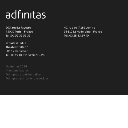
103, rue La Fayette
40, rue de l’Abbé Lemire
75010 Paris – France
59110 La Madeleine – France
Tél :
01 55 33 53 33
Tél :
03 28 33 29 40
adfinitas GmbH
Theaterstraße 15
30159 Hannover
Tel:
0049 (0) 511 524873 – 24
© adfinitas 2024
Mentions légales
Politique de confidentialité
Politique d’utilisation des cookies