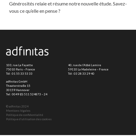
Générosités relaie et résume notre nouvelle étude. Savez-
vous ce qu’elle en pense ?
103, rue La Fayette
40, rue de l’Abbé Lemire
75010 Paris – France
59110 La Madeleine – France
Tél :
01 55 33 53 33
Tél :
03 28 33 29 40
adfinitas GmbH
Theaterstraße 15
30159 Hannover
Tel:
0049 (0) 511 524873 – 24
© adfinitas 2024
Mentions légales
Politique de confidentialité
Politique d’utilisation des cookies