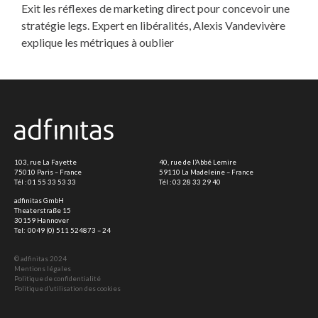
Exit les réflexes de marketing direct pour concevoir une
stratégie legs. Expert en libéralités, Alexis Vandevivère
explique les métriques à oublier
103, rue La Fayette
40, rue de l’Abbé Lemire
75010 Paris – France
59110 La Madeleine – France
Tél :
01 55 33 53 33
Tél :
03 28 33 29 40
adfinitas GmbH
Theaterstraße 15
30159 Hannover
Tel:
0049 (0) 511 524873 – 24
© adfinitas 2024
Mentions légales
Politique de confidentialité
Politique d’utilisation des cookies