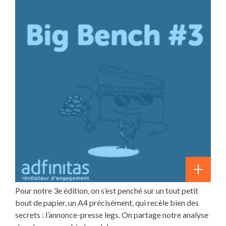
Pour notre 3e édition, on s’est penché sur un tout petit
bout de papier, un A4 précisément, qui recèle bien des
secrets : l’annonce-presse legs. On partage notre analyse